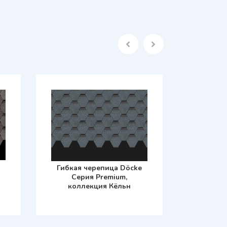
Гибкая черепица Döcke
Гибкая 
Серия Premium,
Сер
коллекция Кёльн
колл