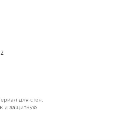
м2
ериал для стен,
к и защитную