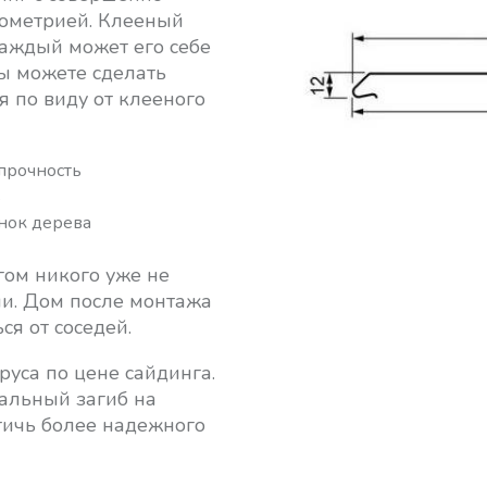
еометрией. Клееный
каждый может его себе
вы можете сделать
 по виду от клееного
прочность
ь
нок дерева
гом никого уже не
ли. Дом после монтажа
ся от соседей.
бруса по цене сайдинга.
альный загиб на
стичь более надежного