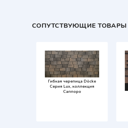
СОПУТСТВУЮЩИЕ ТОВАРЫ
Гибкая черепица Döcke
Серия Lux, коллекция
Саппоро
а Döcke
ium,
Ницца